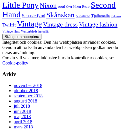
Second
Little Pony
Nixon
ootd
Retro
Orci Minni
Hand
Skånskan
Senaste fynd
Tjallamalla
Sunshine
Träskor
Vintage
Vintage dress
Vintage fashion
Twilfit
Vintage Hats
Westerblads hattaffär
Integritet och cookies: Den här webbplatsen använder cookies.
Genom att fortsätta använda den här webbplatsen godkänner du
deras användning.
Om du vill veta mer, inklusive hur du kontrollerar cookies, se:
Cookie-policy
Arkiv
november 2018
oktober 2018
september 2018
augusti 2018
juli 2018
juni 2018
maj 2018
april 2018
mars 2018