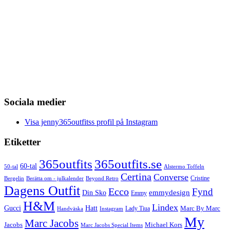
Sociala medier
Visa jenny365outfitss profil på Instagram
Etiketter
365outfits
365outfits.se
60-tal
50-tal
Alstermo Toffeln
Certina
Converse
Cristine
Bergelin
Beyond Retro
Berätta om - julkalender
Dagens Outfit
Ecco
Fynd
Din Sko
emmydesign
Emmy
H&M
Lindex
Gucci
Hatt
Lady Tiua
Marc By Marc
Instagram
Handväska
My
Marc Jacobs
Michael Kors
Jacobs
Marc Jacobs Special Items