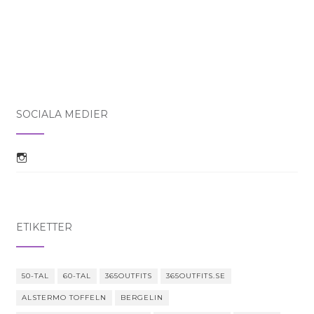
SOCIALA MEDIER
Visa jenny365outfitss profil på Instagram
ETIKETTER
50-TAL
60-TAL
365OUTFITS
365OUTFITS.SE
ALSTERMO TOFFELN
BERGELIN