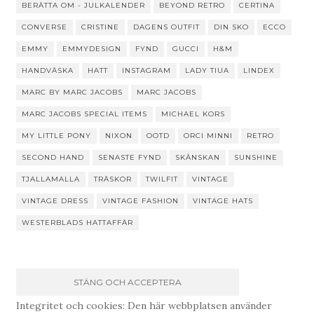
BERÄTTA OM - JULKALENDER
BEYOND RETRO
CERTINA
CONVERSE
CRISTINE
DAGENS OUTFIT
DIN SKO
ECCO
EMMY
EMMYDESIGN
FYND
GUCCI
H&M
HANDVÄSKA
HATT
INSTAGRAM
LADY TIUA
LINDEX
MARC BY MARC JACOBS
MARC JACOBS
MARC JACOBS SPECIAL ITEMS
MICHAEL KORS
MY LITTLE PONY
NIXON
OOTD
ORCI MINNI
RETRO
SECOND HAND
SENASTE FYND
SKÅNSKAN
SUNSHINE
TJALLAMALLA
TRÄSKOR
TWILFIT
VINTAGE
VINTAGE DRESS
VINTAGE FASHION
VINTAGE HATS
WESTERBLADS HATTAFFÄR
Integritet och cookies: Den här webbplatsen använder