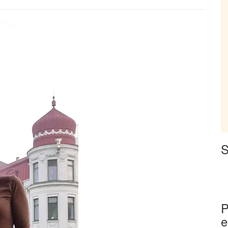
S
P
e