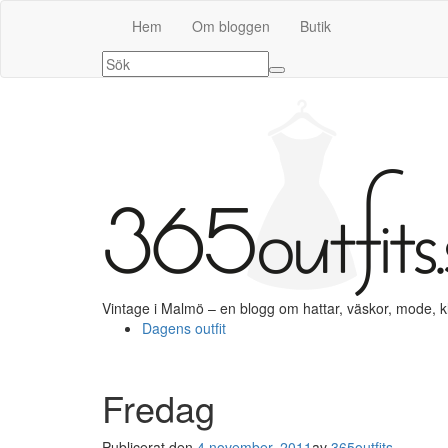
Hem
Om bloggen
Butik
Vintage i Malmö – en blogg om hattar, väskor, mode, 
Dagens outfit
Fredag
Publicerat den
4 november, 2011
av
365outfits