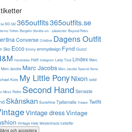
tiketter
365outfits
365outfits.se
60-tal
tal
stermo Toffeln
Bergelin
Beyond Retro
Berätta om - julkalender
Dagens Outfit
ertina
Converse
Cristine
Ecco
Fynd
emmydesign
n Sko
Gucci
Emmy
H&M
Lindex
Hatt
Lady Tiua
Marc
Instagram
Handväska
Marc Jacobs
 Marc Jacobs
Marc Jacobs Special Items
My Little Pony
Nixon
chael Kors
ootd
Second Hand
Senaste
Retro
ci Minni
Skånskan
Twilfit
ynd
Tjallamalla
Sunshine
Träskor
intage
Vintage dress
Vintage
ashion
Vintage Hats
Westerblads hattaffär