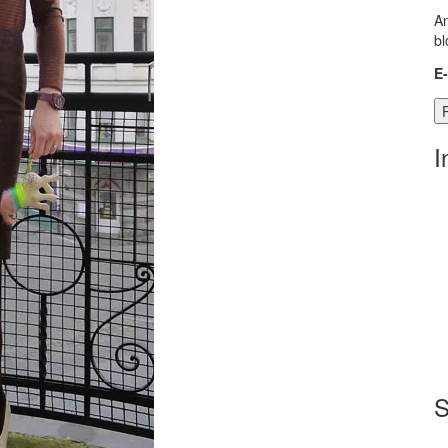
An
bl
E
I
S