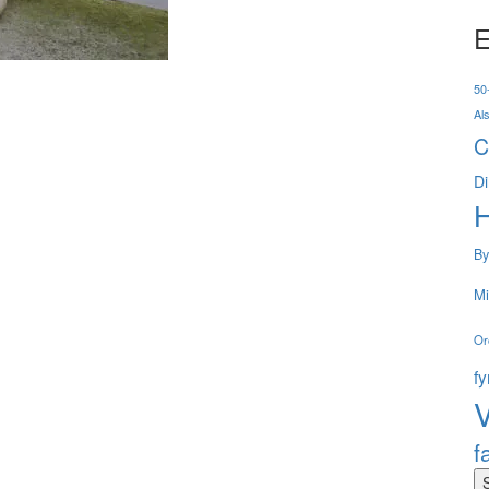
E
50-
Al
C
Di
By
Mi
Or
f
V
f