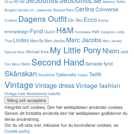
60-tal
50-tal
Alstermo Toffeln
Certina
Converse
Bergelin
Beyond Retro
Berätta om - julkalender
Dagens Outfit
Ecco
Din Sko
Cristine
Emmy
H&M
Fynd
emmydesign
Gucci
Hatt
Lady
Instagram
Handväska
Marc Jacobs
Lindex
Tiua
Marc By Marc Jacobs
Marc Jacobs
My Little Pony
Nixon
Michael Kors
ootd
Special Items
Second Hand
Senaste fynd
Retro
Orci Minni
Skånskan
Twilfit
Tjallamalla
Sunshine
Träskor
Vintage
Vintage dress
Vintage fashion
Vintage Hats
Westerblads hattaffär
Integritet och cookies: Den här webbplatsen använder cookies.
Genom att fortsätta använda den här webbplatsen godkänner du
deras användning.
Om du vill veta mer, inklusive hur du kontrollerar cookies, se:
Cookie-policy