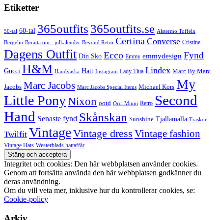
Etiketter
365outfits
365outfits.se
60-tal
50-tal
Alstermo Toffeln
Certina
Converse
Cristine
Bergelin
Beyond Retro
Berätta om - julkalender
Dagens Outfit
Ecco
Fynd
Din Sko
emmydesign
Emmy
H&M
Lindex
Gucci
Hatt
Lady Tiua
Marc By Marc
Instagram
Handväska
My
Marc Jacobs
Michael Kors
Jacobs
Marc Jacobs Special Items
Second
Little Pony
Nixon
ootd
Retro
Orci Minni
Hand
Skånskan
Senaste fynd
Tjallamalla
Sunshine
Träskor
Vintage
Vintage dress
Vintage fashion
Twilfit
Vintage Hats
Westerblads hattaffär
Integritet och cookies: Den här webbplatsen använder cookies.
Genom att fortsätta använda den här webbplatsen godkänner du
deras användning.
Om du vill veta mer, inklusive hur du kontrollerar cookies, se:
Cookie-policy
Arkiv