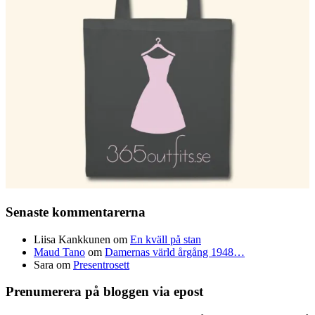
Senaste kommentarerna
Liisa Kankkunen
om
En kväll på stan
Maud Tano
om
Damernas värld årgång 1948…
Sara
om
Presentrosett
Prenumerera på bloggen via epost