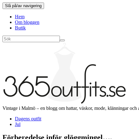
Slå på/av navigering
Hem
Om bloggen
Butik
Vintage i Malmö – en blogg om hattar, väskor, mode, klänningar och 
Dagens outfit
Jul
Förberedelse inför glöggmingel….