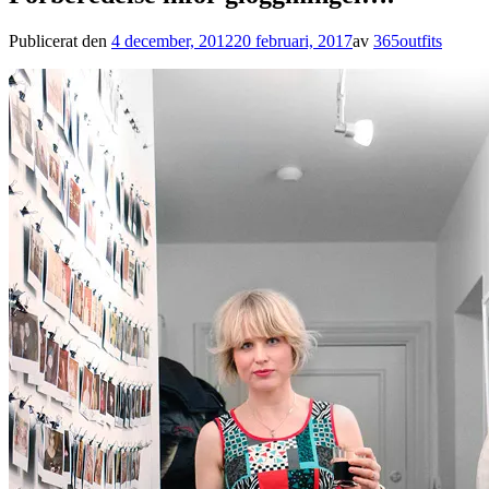
Publicerat den
4 december, 2012
20 februari, 2017
av
365outfits