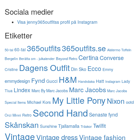
Sociala medier
Visa jenny365outfitss profil på Instagram
Etiketter
365outfits
365outfits.se
60-tal
50-tal
Alstermo Toffeln
Certina
Converse
Bergelin
Beyond Retro
Berätta om - julkalender
Dagens Outfit
Ecco
Din Sko
Cristine
Emmy
H&M
Fynd
emmydesign
Gucci
Hatt
Lady
Instagram
Handväska
Marc Jacobs
Lindex
Tiua
Marc By Marc Jacobs
Marc Jacobs
My Little Pony
Nixon
Michael Kors
ootd
Special Items
Second Hand
Senaste fynd
Retro
Orci Minni
Skånskan
Twilfit
Tjallamalla
Sunshine
Träskor
Vintage
Vintage dress
Vintage fashion