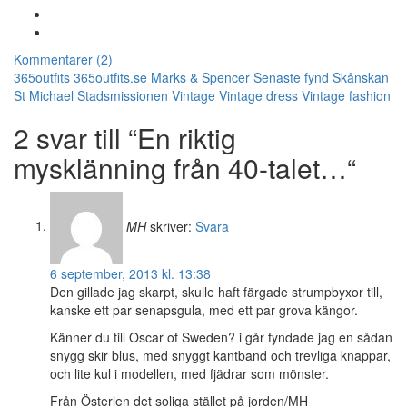
Kommentarer (2)
365outfits
365outfits.se
Marks & Spencer
Senaste fynd
Skånskan
St Michael
Stadsmissionen
Vintage
Vintage dress
Vintage fashion
2 svar till “En riktig
mysklänning från 40-talet…“
MH
skriver:
Svara
6 september, 2013 kl. 13:38
Den gillade jag skarpt, skulle haft färgade strumpbyxor till,
kanske ett par senapsgula, med ett par grova kängor.
Känner du till Oscar of Sweden? i går fyndade jag en sådan
snygg skir blus, med snyggt kantband och trevliga knappar,
och lite kul i modellen, med fjädrar som mönster.
Från Österlen det soliga stället på jorden/MH