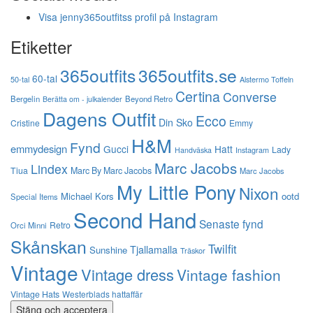
Visa jenny365outfitss profil på Instagram
Etiketter
365outfits
365outfits.se
60-tal
50-tal
Alstermo Toffeln
Certina
Converse
Bergelin
Beyond Retro
Berätta om - julkalender
Dagens Outfit
Ecco
Din Sko
Cristine
Emmy
H&M
Fynd
emmydesign
Gucci
Hatt
Lady
Instagram
Handväska
Marc Jacobs
Lindex
Tiua
Marc By Marc Jacobs
Marc Jacobs
My Little Pony
Nixon
Michael Kors
ootd
Special Items
Second Hand
Senaste fynd
Retro
Orci Minni
Skånskan
Twilfit
Tjallamalla
Sunshine
Träskor
Vintage
Vintage dress
Vintage fashion
Vintage Hats
Westerblads hattaffär