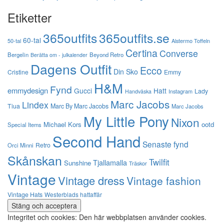
Etiketter
365outfits
365outfits.se
60-tal
50-tal
Alstermo Toffeln
Certina
Converse
Bergelin
Beyond Retro
Berätta om - julkalender
Dagens Outfit
Ecco
Din Sko
Cristine
Emmy
H&M
Fynd
emmydesign
Gucci
Hatt
Lady
Instagram
Handväska
Marc Jacobs
Lindex
Tiua
Marc By Marc Jacobs
Marc Jacobs
My Little Pony
Nixon
Michael Kors
ootd
Special Items
Second Hand
Senaste fynd
Retro
Orci Minni
Skånskan
Twilfit
Tjallamalla
Sunshine
Träskor
Vintage
Vintage dress
Vintage fashion
Vintage Hats
Westerblads hattaffär
Integritet och cookies: Den här webbplatsen använder cookies.