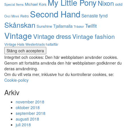
My Little Pony
Nixon
Michael Kors
ootd
Special Items
Second Hand
Senaste fynd
Retro
Orci Minni
Skånskan
Twilfit
Tjallamalla
Sunshine
Träskor
Vintage
Vintage dress
Vintage fashion
Vintage Hats
Westerblads hattaffär
Integritet och cookies: Den här webbplatsen använder cookies.
Genom att fortsätta använda den här webbplatsen godkänner du
deras användning.
Om du vill veta mer, inklusive hur du kontrollerar cookies, se:
Cookie-policy
Arkiv
november 2018
oktober 2018
september 2018
augusti 2018
juli 2018