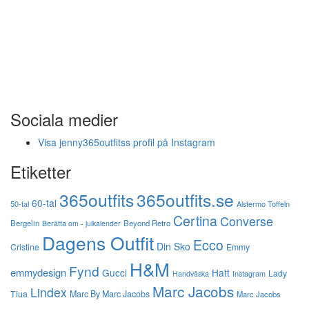
Sociala medier
Visa jenny365outfitss profil på Instagram
Etiketter
365outfits
365outfits.se
60-tal
50-tal
Alstermo Toffeln
Certina
Converse
Bergelin
Beyond Retro
Berätta om - julkalender
Dagens Outfit
Ecco
Din Sko
Cristine
Emmy
H&M
Fynd
emmydesign
Gucci
Hatt
Lady
Instagram
Handväska
Marc Jacobs
Lindex
Tiua
Marc By Marc Jacobs
Marc Jacobs