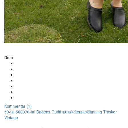
Dela
Kommentar (1)
50-tal
506070-tal
Dagens Outfit
sjuksköterskeklänning
Träskor
Vintage