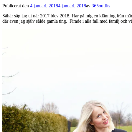
Publicerat den
4 januari, 2018
4 januari, 2018
av
365outfits
Såhär såg jag ut när 2017 blev 2018. Har på mig en klänning från mä
där även jag själv sålde gamla ting. Firade i alla fall med familj och