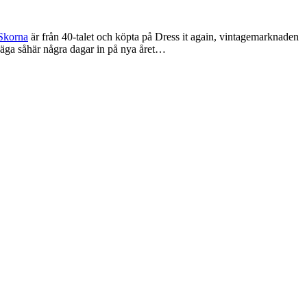
Skorna
är från 40-talet och köpta på Dress it again, vintagemarknaden
 säga såhär några dagar in på nya året…