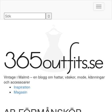
Slå på/a
Vintage i Malmö – en blogg om hattar, väskor, mode, klänningar
och accessoarer
Inspiration
Magasin
AB FÖRMÅNSKÖP…