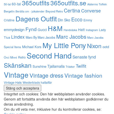
365outfits
365outfits.se
60-tal
50-tal
Alstermo Toffeln
Certina
Converse
Bergelin
Beyond Retro
Berätta om - julkalender
Dagens Outfit
Ecco
Din Sko
Cristine
Emmy
H&M
Fynd
emmydesign
Gucci
Hatt
Lady
Instagram
Handväska
Marc Jacobs
Lindex
Tiua
Marc By Marc Jacobs
Marc Jacobs
My Little Pony
Nixon
Michael Kors
ootd
Special Items
Second Hand
Senaste fynd
Retro
Orci Minni
Skånskan
Twilfit
Tjallamalla
Sunshine
Träskor
Vintage
Vintage dress
Vintage fashion
Vintage Hats
Westerblads hattaffär
Integritet och cookies: Den här webbplatsen använder cookies.
Genom att fortsätta använda den här webbplatsen godkänner du
deras användning.
Om du vill veta mer, inklusive hur du kontrollerar cookies, se: