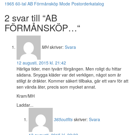
1965
60-tal
AB Förmånsköp
Mode
Postorderkatalog
2 svar till “AB
FÖRMÅNSKÖP…“
MH
skriver:
Svara
12 augusti, 2015 kl. 21:42
Härliga tider, men tyvärr förgången. Men roligt du hittar
sådana. Snygga kläder var det verkligen, något som är
stiligt är dräkter. Kommer säkert tillbaka, går ett varv för att
sen vända åter, precis som mycket annat.
Kram/MH
Laddar...
365outfits
skriver:
Svara