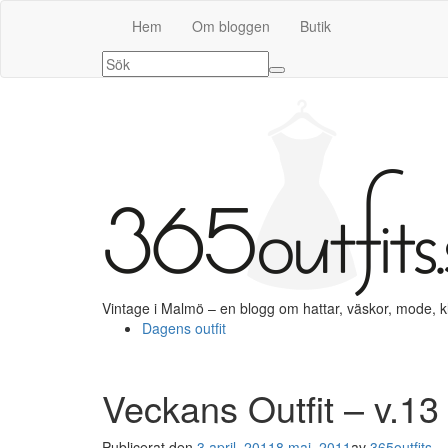
Hem
Om bloggen
Butik
Vintage i Malmö – en blogg om hattar, väskor, mode, 
Dagens outfit
Veckans Outfit – v.13
Publicerat den
3 april, 2011
8 maj, 2011
av
365outfits