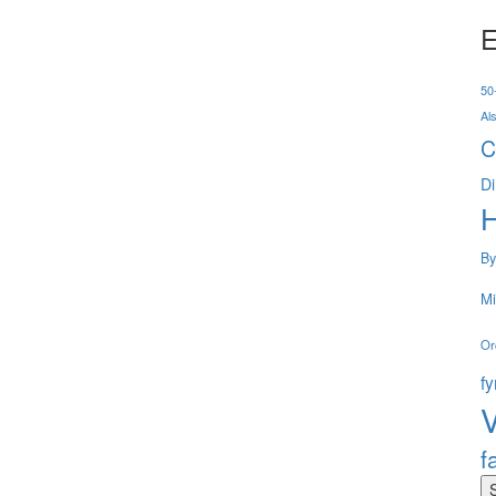
E
50-
Al
C
Di
By
Mi
Or
f
V
f