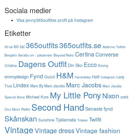
Sociala medier
Visa jenny365outfitss profil på Instagram
Etiketter
365outfits
365outfits.se
60-tal
50-tal
Alstermo Toffeln
Certina
Converse
Bergelin
Beyond Retro
Berätta om - julkalender
Dagens Outfit
Ecco
Din Sko
Cristine
Emmy
H&M
Fynd
emmydesign
Gucci
Hatt
Lady
Instagram
Handväska
Marc Jacobs
Lindex
Tiua
Marc By Marc Jacobs
Marc Jacobs
My Little Pony
Nixon
Michael Kors
ootd
Special Items
Second Hand
Senaste fynd
Retro
Orci Minni
Skånskan
Twilfit
Tjallamalla
Sunshine
Träskor
Vintage
Vintage dress
Vintage fashion