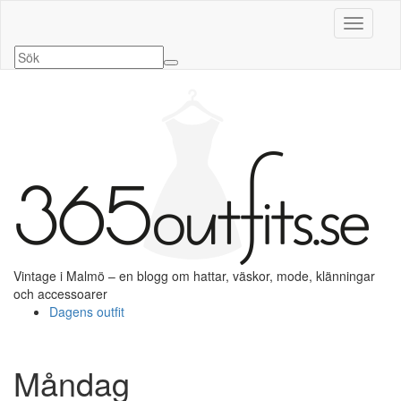
Slå på/a
Vintage i Malmö – en blogg om hattar, väskor, mode, klänningar
och accessoarer
Dagens outfit
Måndag