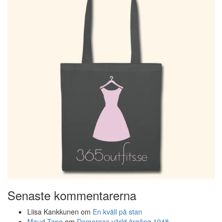
Senaste kommentarerna
Liisa Kankkunen
om
En kväll på stan
Maud Tano
om
Damernas värld årgång 1948…